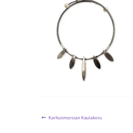
Artikkelien
Edellinen
Karhunmorsian Kaulakoru
artikkeli
selaus