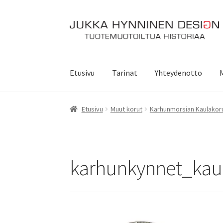
Siirry
Siirry
navigointiin
sisältöön
Etusivu
Tarinat
Yhteydenotto
Etusivu
Muut korut
Karhunmorsian Kaulakor
karhunkynnet_kau