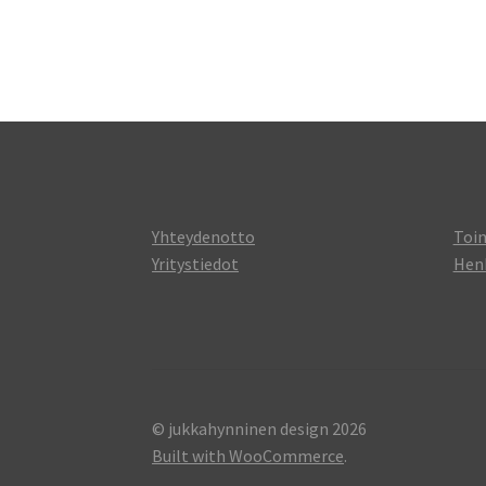
Yhteydenotto
Toi
Yritystiedot
Henk
© jukkahynninen design 2026
Built with WooCommerce
.