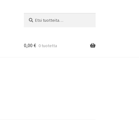
Etsi:
Haku
0,00
€
0 tuotetta