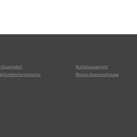
mitusehdot
Kuljetusvauriot
ilörekisteriseloste
Muuta huomioitavaa