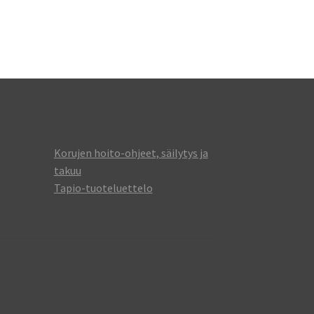
Korujen hoito-ohjeet, säilytys ja
takuu
Tapio-tuoteluettelo