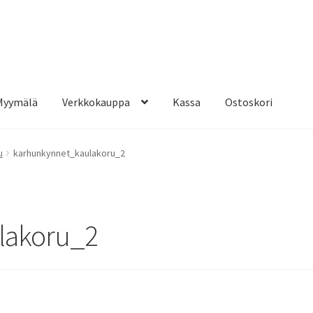
Myymälä
Verkkokauppa
Kassa
Ostoskori
u
karhunkynnet_kaulakoru_2
lakoru_2