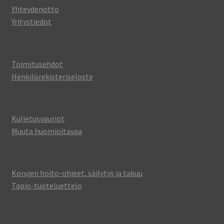
Yhteydenotto
Yritystiedot
Toimitusehdot
Henkilörekisteriseloste
Kuljetusvauriot
Muuta huomioitavaa
Korujen hoito-ohjeet, säilytys ja takuu
Tapio-tuoteluettelo