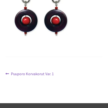
Artikkelien
Edellinen
Puuporo Korvakorut Var. 1
artikkeli
selaus