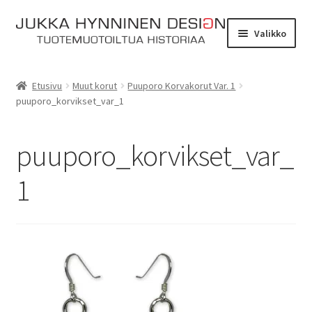
Siirry
Siirry
Valikko
navigointiin
sisältöön
Etusivu
Etusivu
Muut korut
Puuporo Korvakorut Var. 1
puuporo_korvikset_var_1
Tarinat
Yhteydenotto
puuporo_korvikset_var_
Myymälä
1
Laajen
Verkkokauppa
alemm
tason
Kassa
valikko
Ostoskori