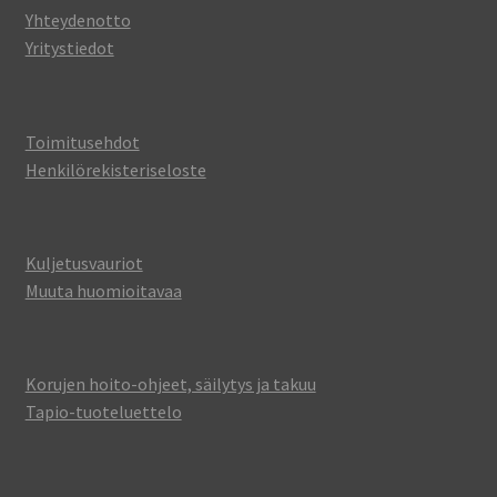
Yhteydenotto
Yritystiedot
Toimitusehdot
Henkilörekisteriseloste
Kuljetusvauriot
Muuta huomioitavaa
Korujen hoito-ohjeet, säilytys ja takuu
Tapio-tuoteluettelo