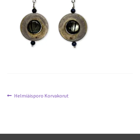
Artikkelien
Edellinen
Helmiäisporo Korvakorut
artikkeli
selaus