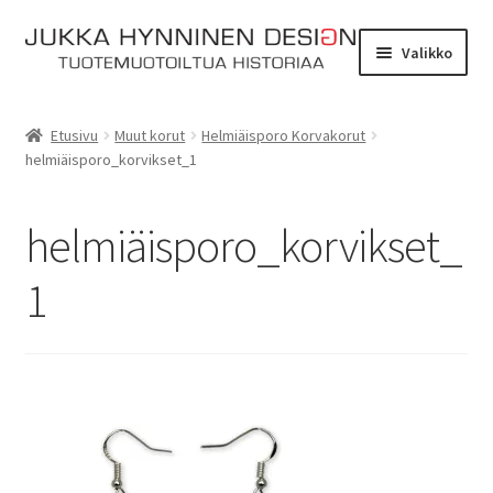
Siirry
Siirry
Valikko
navigointiin
sisältöön
Etusivu
Etusivu
Muut korut
Helmiäisporo Korvakorut
helmiäisporo_korvikset_1
Tarinat
Yhteydenotto
helmiäisporo_korvikset_
Myymälä
1
Laajen
Verkkokauppa
alemm
tason
Kassa
valikko
Ostoskori