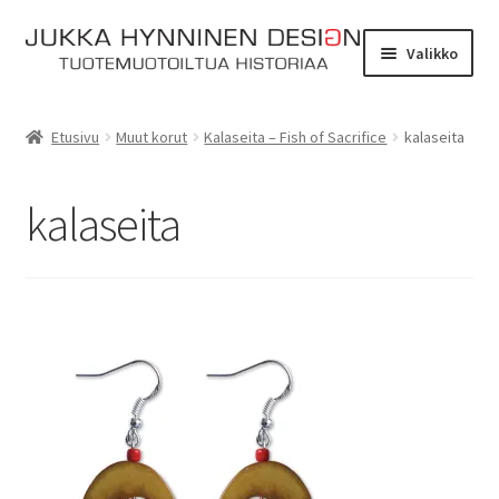
Siirry
Siirry
Valikko
navigointiin
sisältöön
Etusivu
Etusivu
Muut korut
Kalaseita – Fish of Sacrifice
kalaseita
Tarinat
kalaseita
Yhteydenotto
Myymälä
Laajen
Verkkokauppa
alemm
tason
Kassa
valikko
Ostoskori