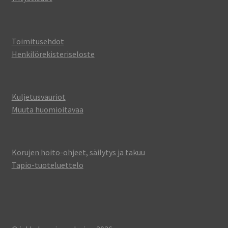
Toimitusehdot
Henkilörekisteriseloste
Kuljetusvauriot
Muuta huomioitavaa
Korujen hoito-ohjeet, säilytys ja takuu
Tapio-tuoteluettelo